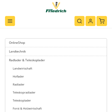
Zum Hauptinhalt springen
Waren
OnlineShop
Landtechnik
Radlader & Teleskoplader
Landwirtschaft
Hoflader
Radlader
Teleskopradlader
Teleskoplader
Forst & Holzwirtschaft