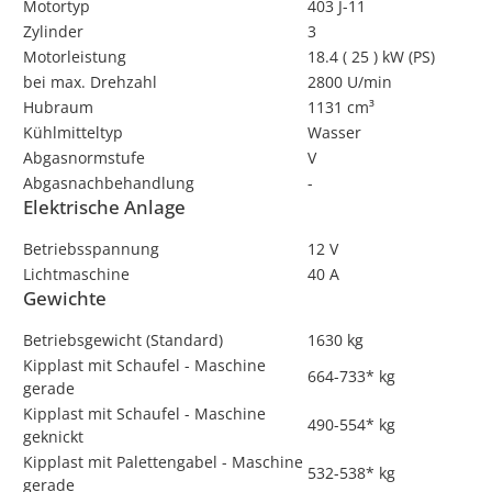
Motortyp
403 J-11
Zylinder
3
Motorleistung
18.4 ( 25 ) kW (PS)
bei max. Drehzahl
2800 U/min
Hubraum
1131 cm³
Kühlmitteltyp
Wasser
Abgasnormstufe
V
Abgasnachbehandlung
-
Elektrische Anlage
Betriebsspannung
12 V
Lichtmaschine
40 A
Gewichte
Betriebsgewicht (Standard)
1630 kg
Kipplast mit Schaufel - Maschine
664-733* kg
gerade
Kipplast mit Schaufel - Maschine
490-554* kg
geknickt
Kipplast mit Palettengabel - Maschine
532-538* kg
gerade