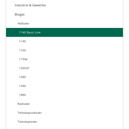
Industrie & Gewerbe
Biogas
Hoflader
1140 Basic Line
1140
1160
1190e
1260LP
1280
1390
1880
Radlader
Teleskopradlader
Teleskoplader