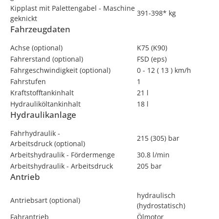
Kipplast mit Palettengabel - Maschine
391-398* kg
geknickt
Fahrzeugdaten
Achse (optional)
K75 (K90)
Fahrerstand (optional)
FSD (eps)
Fahrgeschwindigkeit (optional)
0 - 12 ( 13 ) km/h
Fahrstufen
1
Kraftstofftankinhalt
21 l
Hydrauliköltankinhalt
18 l
Hydraulikanlage
Fahrhydraulik -
215 (305) bar
Arbeitsdruck (optional)
Arbeitshydraulik - Fördermenge
30.8 l/min
Arbeitshydraulik - Arbeitsdruck
205 bar
Antrieb
hydraulisch
Antriebsart (optional)
(hydrostatisch)
Fahrantrieb
Ölmotor