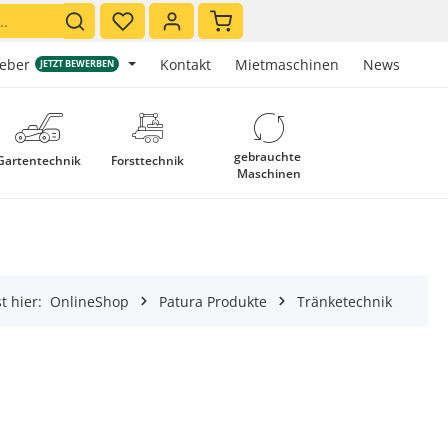
Warenkorb enthält 0 Positionen. 
geber
Kontakt
Mietmaschinen
News
JETZT BEWERBEN
gebrauchte 
Gartentechnik
Forsttechnik
Maschinen
t hier:
OnlineShop
Patura Produkte
Tränketechnik