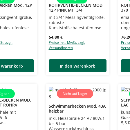
Becken Mod. 12P
ROHRVENTIL-BECKEN MOD.
ROH
12P PINK MIT 3/4
370
ssingventilgroße,
mit 3/4" Messingventilgroße,
emai
robuste
obe
chalestufenlose
Kunststoffschalestufenlose
ungm
lierungAnschluss
WasserregulierungAnschluss
zum 
eis:
Regulärer Preis:
Regu
54,80 €
76,2
tengeeignet für
oben und untengeeignet für
Läm
St. zzgl.
Preise inkl. MwSt. zzgl.
Preis
ystemeZulauf bis
UmlaufheizsystemeZulauf bis
bis 
n
Versandkosten
Vers
i 5 barMaße: 30
12 l/min bei 5 barMaße: 30
19 c
cm (B) x 24 cm
cm (L) x 26 cm (B) x 24 cm
(H)B
chten Sie die
(H)Bitte beachten Sie die
örtl
örtlichen
Inst
n Warenkorb
In den Warenkorb
svorschriften
Installationsvorschriften
ügbar
Nicht auf Lager
L-BECKEN MOD.
SCH
IT ROHRV
LAC
Schwimmerbecken Mod. 43A
heizbar
chale mit
kuns
5- 6
Guss
inkl. Heizspirale 24 V / 80W,1
se
5,5 
bis 5 bar
ierungZulauf 15
barA
WasserdruckAnschluss