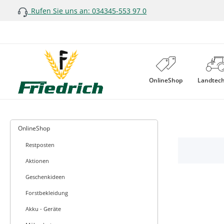
Rufen Sie uns an: 034345-553 97 0
 Hauptinhalt springen
Zur Suche springen
Zur Hauptnavigation springen
OnlineShop
Landtec
OnlineShop
Restposten
Aktionen
Geschenkideen
Forstbekleidung
Akku - Geräte