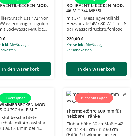
RVENTIL-BECKEN MOD.
ROHRVENTIL-BECKEN MOD.
46 MIT 3/4 MESSI
lliertAnschluss 1/2" von
mit 3/4" Messingventilinkl.
nWassermengenregulier
Heizspirale24V / 80 W, 1 bis 6
it Lockwasser-Mulde
bar Wasserdruckstufenlose
Anlocken von u.a.
Wasserregulierunggeeignet
lärer Preis:
Regulärer Preis:
0 €
220,00 €
mern und SchafenZulauf
für
e inkl. MwSt. zzgl.
Preise inkl. MwSt. zzgl.
3,5 l/min bei 5 barMaße:
UmlaufheizsystemeAnschlus
andkosten
Versandkosten
m (L) x 19 cm (B) x 27 cm
s oben und untenZulauf 11
itte beachten Sie die
l/min bei 5 barMaße: 29 cm
ichen
(L) x 26 cm (B) x 21 cm
allationsvorschriften
(H)frostsicher bis
In den Warenkorb
In den Warenkorb
-20°Cbezieht sich auf
Verwendung in Ställen ohne
direkten Wind-und
WettereinflussTrafo separat
bestellenBitte beachten Sie
1
verfügbar
Nicht auf Lager
die örtlichen
WIMMERBECKEN MOD.
Installationsvorschriften
 5 GUßSCHALE MIT
Thermo-Röhre 600 mm für
heizbare Tränke
tstoffbeschichtete
schale mit AblassInhalt
Einbauhöhe 60 cmMaße: 42
lZulauf 8 l/min bei 4
cm (L) x 42 cm (B) x 60 cm
nschluss unten auf
(H)für Schwimmerbecken