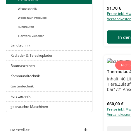
l/min bei 5 
Regulärer Pr
91,70 €
obben oder
Wiegetechnik
cm (L) x 32 
Preise inkl. Mw
Weidezaun Produkte
(H)Beachten 
Versandkoste
örtlichen
Rundraufen
Installation
Tierwohl/ Zubehör
In de
Landtechnik
Radlader & Teleskoplader
Nicht
Baumaschinen
Thermolac 40
Kommunaltechnik
Inhalt: 40 L
Tiere,Zulauf
Gartentechnik
bar1/2" Ans
cm (L) x 64 
Forsttechnik
(H)Frostsich
Regulärer Pr
660,00 €
Verwendung 
gebrauchte Maschinen
Preise inkl. Mw
direkten Wi
Versandkoste
Wettereinfl
Hersteller