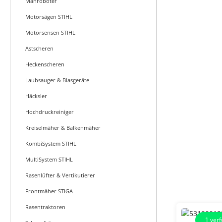
Mähroboter
Motorsägen STIHL
Motorsensen STIHL
Astscheren
Heckenscheren
Laubsauger & Blasgeräte
Häcksler
Hochdruckreiniger
Kreiselmäher & Balkenmäher
KombiSystem STIHL
MultiSystem STIHL
Rasenlüfter & Vertikutierer
Frontmäher STIGA
Rasentraktoren
1
verf