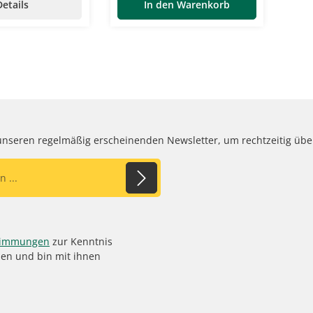
Befestigungsösen für
Details
In den Warenkorb
BodenmontageMaße: 153cm
(L) x 54 cm (B) x 46 cm
(H)Schwimmerventil bitte
anfragen, ist extra zu
bestellen
 unseren regelmäßig erscheinenden Newsletter, um rechtzeitig üb
timmungen
zur Kenntnis
en und bin mit ihnen