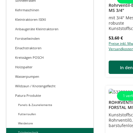
Schneefräsen
Rohrventil-
MS 3/4"
Kehrmaschinen
mit 3/4" Me
Kleintraktoren ISEKI
robuste
Kunststoffs
Anbaugeräte Kleintraktoren
Wasserregu
Regulärer Pr
53,60 €
Forstseilwinden
oben und un
Preise inkl. Mw
Umlaufheizs
Einachstraktoren
Versandkoste
12 l/min be
cm (L) x 26 
Kreissägen POSCH
(H)Bitte bea
örtlichen
Holzspalter
In de
Installation
Wasserpumpen
Wildzaun / Knotengeflecht
Patura Produkte
1
verf
ROHRVENTI
Panels & Zaunelemente
FORSTAL M
Futterraufen
Kunststoffs
Rohrventil0,
Weidetore
barstufenlo
Wasserregul
Tränketechnik