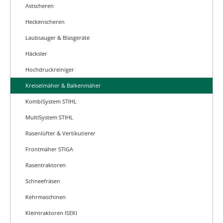
Astscheren
Heckenscheren
Laubsauger & Blasgeräte
Häcksler
Hochdruckreiniger
Kreiselmäher & Balkenmäher
KombiSystem STIHL
MultiSystem STIHL
Rasenlüfter & Vertikutierer
Frontmäher STIGA
Rasentraktoren
Schneefräsen
Kehrmaschinen
Kleintraktoren ISEKI