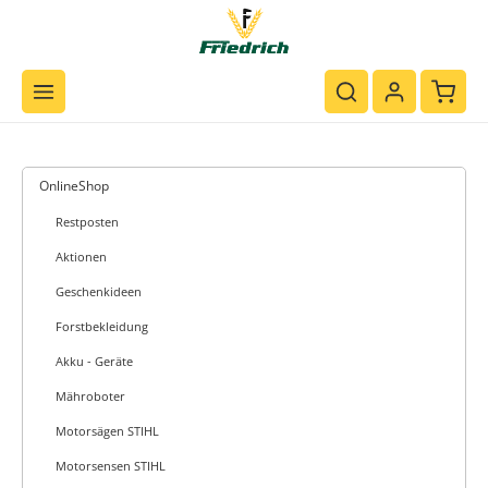
Zum Hauptinhalt springen
Waren
OnlineShop
Restposten
Aktionen
Geschenkideen
Forstbekleidung
Akku - Geräte
Mähroboter
Motorsägen STIHL
Motorsensen STIHL