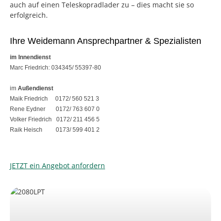
auch auf einen Teleskopradlader zu – dies macht sie so
erfolgreich.
Ihre Weidemann Ansprechpartner & Spezialisten
im Innendienst
Marc Friedrich: 034345/ 55397-80
im
Außendienst
Maik Friedrich 0172/ 560 521 3
Rene Eydner 0172/ 763 607 0
Volker Friedrich 0172/ 211 456 5
Raik Heisch 0173/ 599 401 2
JETZT ein Angebot anfordern
Kategoriegalerie überspringen