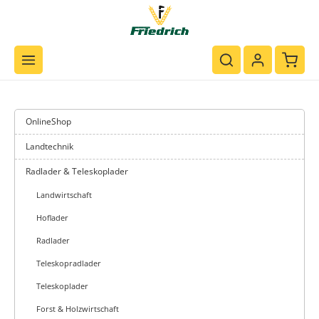
Zum Hauptinhalt springen
Waren
OnlineShop
Landtechnik
Radlader & Teleskoplader
Landwirtschaft
Hoflader
Radlader
Teleskopradlader
Teleskoplader
Forst & Holzwirtschaft