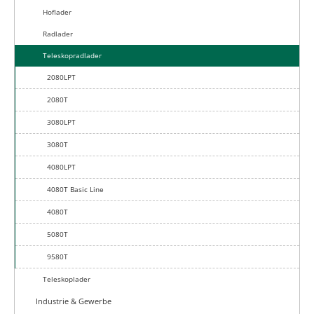
Hoflader
Radlader
Teleskopradlader
2080LPT
2080T
3080LPT
3080T
4080LPT
4080T Basic Line
4080T
5080T
9580T
Teleskoplader
Industrie & Gewerbe