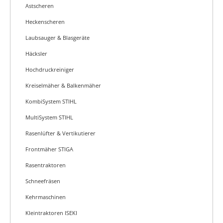
Astscheren
Heckenscheren
Laubsauger & Blasgeräte
Häcksler
Hochdruckreiniger
Kreiselmäher & Balkenmäher
KombiSystem STIHL
MultiSystem STIHL
Rasenlüfter & Vertikutierer
Frontmäher STIGA
Rasentraktoren
Schneefräsen
Kehrmaschinen
Kleintraktoren ISEKI