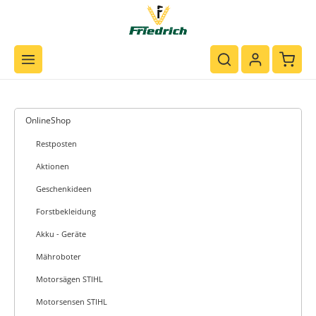
Zum Hauptinhalt springen
Waren
OnlineShop
Restposten
Aktionen
Geschenkideen
Forstbekleidung
Akku - Geräte
Mähroboter
Motorsägen STIHL
Motorsensen STIHL