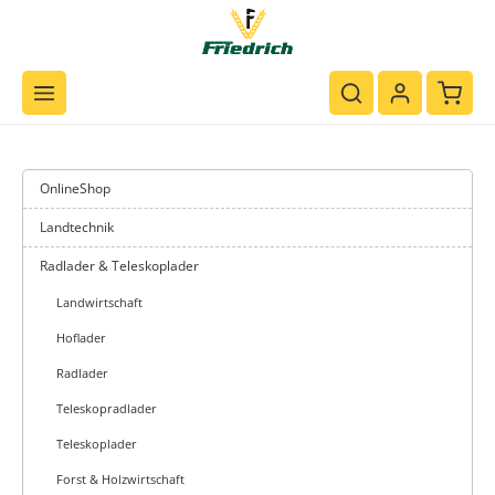
Zum Hauptinhalt springen
Waren
OnlineShop
Landtechnik
Radlader & Teleskoplader
Landwirtschaft
Hoflader
Radlader
Teleskopradlader
Teleskoplader
Forst & Holzwirtschaft