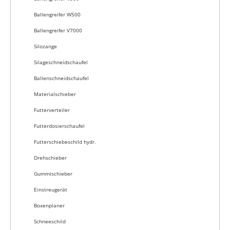
Ballengreifer W500
Ballengreifer V7000
Silozange
Silageschneidschaufel
Ballenschneidschaufel
Materialschieber
Futterverteiler
Futterdosierschaufel
Futterschiebeschild hydr.
Drehschieber
Gummischieber
Einstreugerät
Boxenplaner
Schneeschild