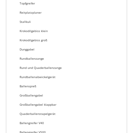
Topfgreifer
Reitplatzplaner
Stallkuli
Krokodilgebiss klein
Krokodilgebiss groß
Dunggabel
Rundballenzange
Rund und Quaderballenzange
Rundballenabwickelgerät
Ballenspieß
Großballengabel
Großballengabel klappbar
Quaderballenstapelgerät
Ballengreifer V40
Ballengreifer V500