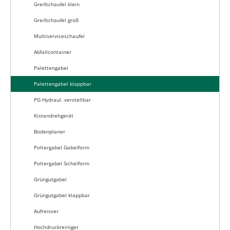
Greifschaufel klein
Greifschaufel groß
Multiserviceschaufel
Abfallcontainer
Palettengabel
Palettengabel klappbar
PG Hydraul. verstellbar
Kistendrehgerät
Bodenplaner
Poltergabel Gabelform
Poltergabel Sichelform
Grüngutgabel
Grüngutgabel klappbar
Aufreisser
Hochdruckreiniger