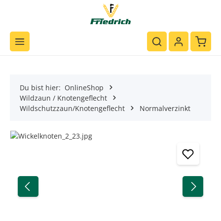
Zum Hauptinhalt springen
Waren
Du bist hier:
OnlineShop
Wildzaun / Knotengeflecht
Wildschutzzaun/Knotengeflecht
Normalverzinkt
Bildergalerie überspringen