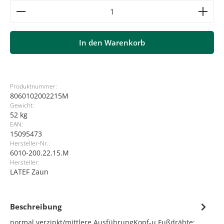
Produkt Anzahl: Gib den gewünschten Wert ein ode
In den Warenkorb
Produktnummer:
8060102002215M
Gewicht:
52 kg
EAN:
15095473
Hersteller-Nr.:
6010-200.22.15.M
Hersteller:
LATEF Zaun
Beschreibung
normal verzinkt/mittlere AusführungKopf-u.Fußdrähte: