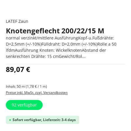
LATEF Zaun
Knotengeflecht 200/22/15 M
normal verzinkt/mittlere AusführungKopf-u.Fußdrähte:
D=2,5mm (+/-10%)Fülldraht: D=2,0mm (+/-10%)Rolle a 50
lfdmAusführung Knoten: WickelknotenAbstand der
senkrechten Drähte: 15 cmGewicht/Rol...
Regulärer Preis:
89,07 €
Inhalt:
50 m
(1,78 € / 1 m)
Preise inkl. MwSt. zzgl. Versandkosten
92
verfügbar
Sofort verfügbar, Lieferzeit: 3-4 days