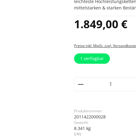
leichteste Hochleistungskette
mittelstarken & starken Bestä
Regulärer Preis:
1.849,00 €
Preise inkl. MwSt. zzgl. Versandkost
1
verfügbar
Produkt Anzahl: G
Produktnummer:
2011422000028
Gewicht:
8.341 kg
EAN: