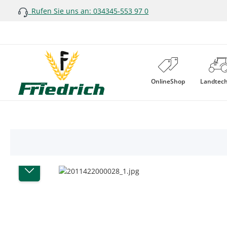
Rufen Sie uns an: 034345-553 97 0
 Hauptinhalt springen
Zur Suche springen
Zur Hauptnavigation springen
OnlineShop
Landtec
Bildergalerie überspringen