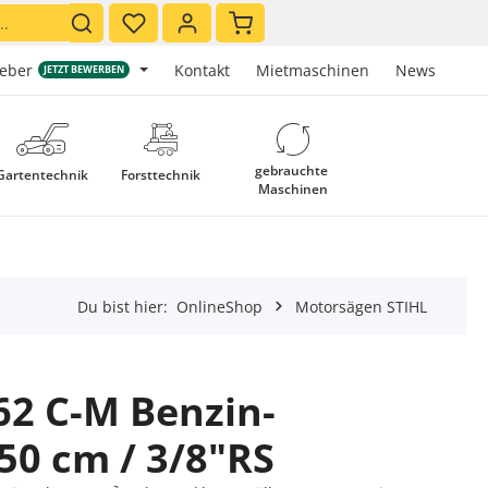
Warenkorb enthält 0 Positionen. 
geber
Kontakt
Mietmaschinen
News
JETZT BEWERBEN
gebrauchte 
Gartentechnik
Forsttechnik
Maschinen
Du bist hier:
OnlineShop
Motorsägen STIHL
62 C-M Benzin-
50 cm / 3/8"RS