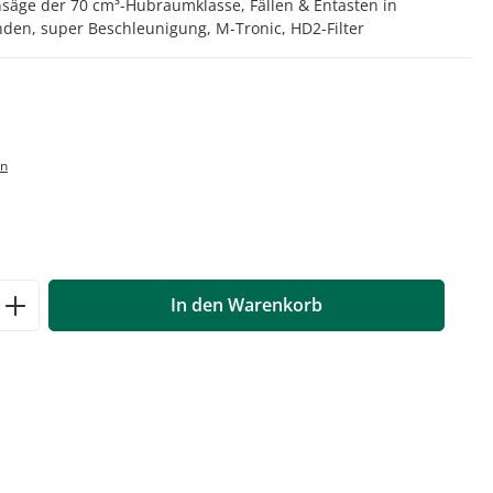
nsäge der 70 cm³-Hubraumklasse, Fällen & Entasten in
nden, super Beschleunigung, M-Tronic, HD2-Filter
en
ib den gewünschten Wert ein oder benutz
In den Warenkorb