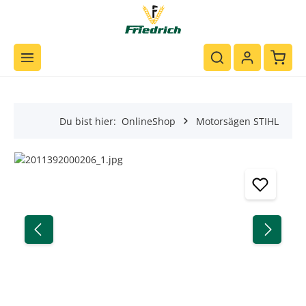
Zum Hauptinhalt springen
Waren
Du bist hier:
OnlineShop
Motorsägen STIHL
Bildergalerie überspringen